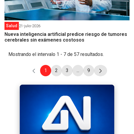
Salud
21-julio-2026
Nueva inteligencia artificial predice riesgo de tumores
cerebrales sin exámenes costosos
Mostrando el intervalo 1 - 7 de 57 resultados.
1
2
3
...
9
Página
Página
Página
Páginas intermedias Use T
Página