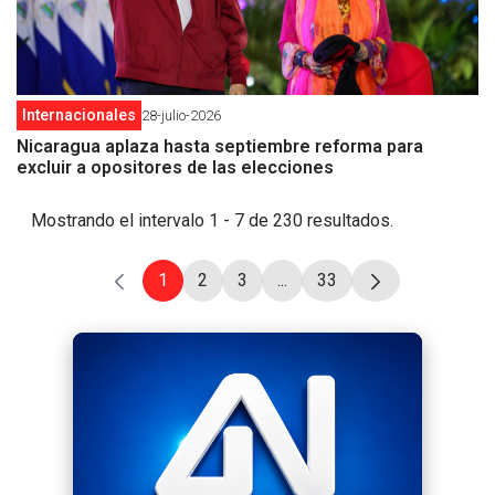
Internacionales
28-julio-2026
Nicaragua aplaza hasta septiembre reforma para
excluir a opositores de las elecciones
Mostrando el intervalo 1 - 7 de 230 resultados.
1
2
3
...
33
Página
Página
Página
Páginas intermedias Use T
Página