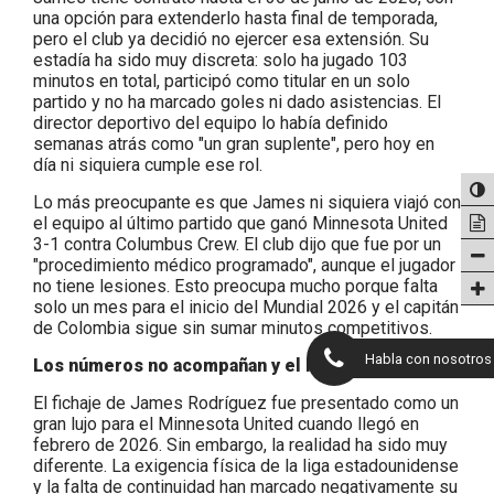
una opción para extenderlo hasta final de temporada,
pero el club ya decidió no ejercer esa extensión. Su
estadía ha sido muy discreta: solo ha jugado 103
minutos en total, participó como titular en un solo
partido y no ha marcado goles ni dado asistencias. El
director deportivo del equipo lo había definido
semanas atrás como "un gran suplente", pero hoy en
día ni siquiera cumple ese rol.
Lo más preocupante es que James ni siquiera viajó con
el equipo al último partido que ganó Minnesota United
3-1 contra Columbus Crew. El club dijo que fue por un
"procedimiento médico programado", aunque el jugador
no tiene lesiones. Esto preocupa mucho porque falta
solo un mes para el inicio del Mundial 2026 y el capitán
de Colombia sigue sin sumar minutos competitivos.
Habla con nosotros
Los números no acompañan y el Mundial se acerca
El fichaje de James Rodríguez fue presentado como un
gran lujo para el Minnesota United cuando llegó en
febrero de 2026. Sin embargo, la realidad ha sido muy
diferente. La exigencia física de la liga estadounidense
y la falta de continuidad han marcado negativamente su