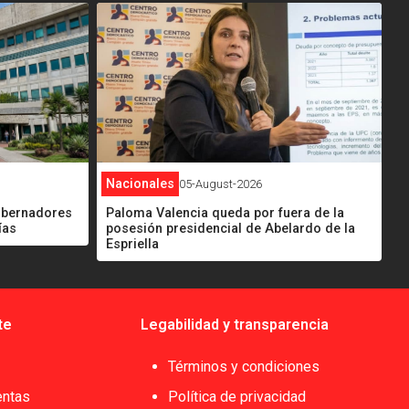
<
Nacionales
05-August-2026
gobernadores
Paloma Valencia queda por fuera de la
ías
posesión presidencial de Abelardo de la
Espriella
te
Legabilidad y transparencia
Términos y condiciones
entas
Política de privacidad