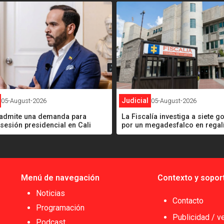
<
Judicial
05-August-2026
05-August-2026
l admite una demanda para
La Fiscalía investiga a siete 
osesión presidencial en Cali
por un megadesfalco en regal
Menú de navegación
Contexto y sopor
Noticias
Contacto
Programación
Publicidad / v
Podcast