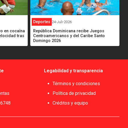
Deportes
24-Juli-2026
vo en cocaína
República Dominicana recibe Juegos
elocidad tras
Centroamericanos y del Caribe Santo
Domingo 2026
te
Legabilidad y transparencia
Términos y condiciones
entas
Política de privacidad
 6748
Créditos y equipo