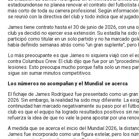
estadounidense no planea renovar el contrato del futbolista
más corto de toda su carrera profesional. Según información
se reunió con la directiva del club y todo indica que al juga
James tiene contrato hasta el 30 de junio de 2026, con una o
club ya decidió no ejercer esa extensión. Su estadía ha sido 
participó como titular en un solo partido y no ha marcado gol
había definido semanas atrás como "un gran suplente", pero h
Lo más preocupante es que James ni siquiera viajó con el e
contra Columbus Crew. El club dijo que fue por un "procedim
lesiones. Esto preocupa mucho porque falta solo un mes para
sigue sin sumar minutos competitivos.
Los números no acompañan y el Mundial se acerca
El fichaje de James Rodríguez fue presentado como un gran 
2026. Sin embargo, la realidad ha sido muy diferente. La exig
continuidad han marcado negativamente su paso por el fútbo
club es que el equipo ha logrado resultados positivos sin n
refuerza la idea de que no vale la pena apostar por una renov
A medida que se acerca el inicio del Mundial 2026, la distan
James fue incorporado como una figura estelar, pero los nú