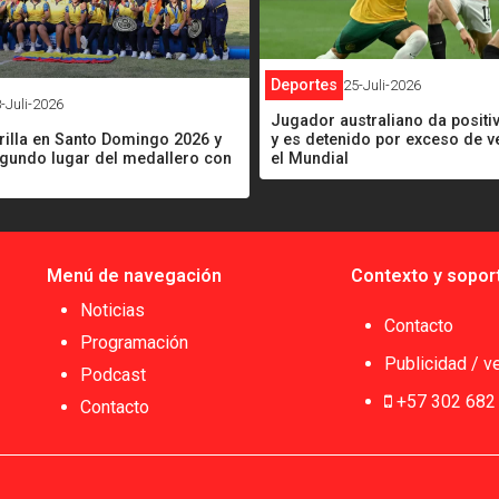
Deportes
25-Juli-2026
-Juli-2026
Jugador australiano da positi
rilla en Santo Domingo 2026 y
y es detenido por exceso de v
egundo lugar del medallero con
el Mundial
Menú de navegación
Contexto y sopor
Noticias
Contacto
Programación
Publicidad / v
Podcast
+57 302 682
Contacto