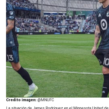
Credito imagen:
@MNUFC
La situación de James Rodríguez en el Minnesota United de E