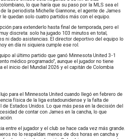
 colombiano, lo que haría que su paso por la MLS sea el
 de la periodista Michelle Giannone, el agente de James
dor le quedan solo cuatro partidos más con el equipo.
pción para extenderlo hasta final de temporada, pero el
muy discreta: solo ha jugado 103 minutos en total,
es ni dado asistencias. El director deportivo del equipo lo
oy en día ni siquiera cumple ese rol.
quipo al último partido que ganó Minnesota United 3-1
iento médico programado", aunque el jugador no tiene
 el inicio del Mundial 2026 y el capitán de Colombia
lujo para el Minnesota United cuando llegó en febrero de
encia física de la liga estadounidense y la falta de
l de Estados Unidos. Lo que más pesa en la decisión del
ecesidad de contar con James en la cancha, lo que
ación.
cia entre el jugador y el club se hace cada vez más grande.
meros no lo respaldan: menos de dos horas en cancha y